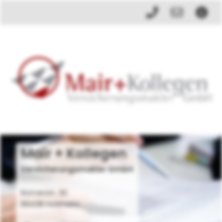
Mair + Kollegen
Versicherungsmakler GmbH
Römerstr. 30
89438 Holzheim