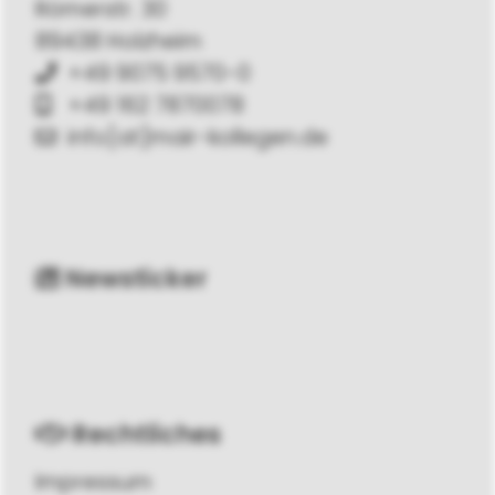
Römerstr. 30
89438 Holzheim
+49 9075 9570-0
+49 162 7870078
info[at]mair-kollegen.de
Newsticker
Rechtliches
Impressum