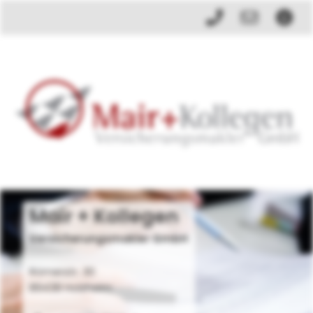
Mair + Kollegen
Versicherungsmakler GmbH
Römerstr. 30
89438 Holzheim