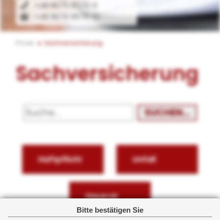
+49 9075 9570-0
+49 9075 9570-10
Privat
Sachversicherung
Sachversicherung
SUCHEN...
Haftpflicht
Unfall
Hausrat
Bitte bestätigen Sie