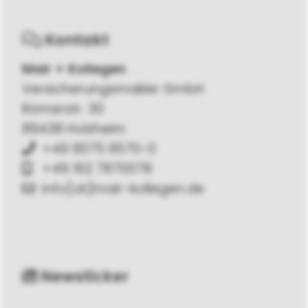
Kontakt
Mair + Kollegen
Versicherungsmakler GmbH
Römerstr. 30
89438 Holzheim
+49 9075 9570-0
+49 162 7870078
info[at]mair-kollegen.de
Newsticker