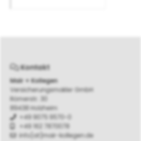
Kontakt
Mair + Kollegen
Versicherungsmakler GmbH
Römerstr. 30
89438 Holzheim
+49 9075 9570-0
+49 162 7870078
info[at]mair-kollegen.de