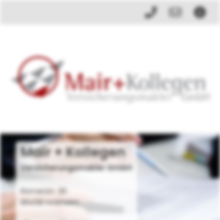
Mair + Kollegen
Versicherungsmakler GmbH
Römerstr. 30
89438 Holzheim