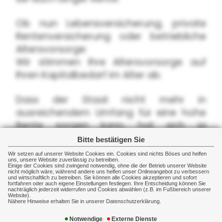
Ob nun Lebensversicherung, private
Rentenversicherung oder betriebliche
Altersvorsorge:
Wir stimmen Ihre Altersvorsorge auf
Ihren Kapitalbedarf im Alter ab.
Dass der Staat nicht mehr in
ausreichendem Umfang für eine hohe
Rente sorgen kann, hat sich ja
mittlerweile herumgesprochen.
Bitte bestätigen Sie
Aber eine Lebensversicherung kann
Wir setzen auf unserer Website Cookies ein. Cookies sind nichts Böses und helfen
uns, unsere Website zuverlässig zu betreiben.
noch mehr:
Einige der Cookies sind zwingend notwendig, ohne die der Betrieb unserer Website
nicht möglich wäre, während andere uns helfen unser Onlineangebot zu verbessern
Interessant ist ihr Einsatz als
und wirtschaftlich zu betreiben. Sie können alle Cookies akzeptieren und sofort
fortfahren oder auch eigene Einstellungen festlegen. Ihre Entscheidung können Sie
Tilgungsversicherung für Immobilien
nachträglich jederzeit widerrufen und Cookies abwählen (z.B. im Fußbereich unserer
Website).
oder andere Investitionsgüter.
Nähere Hinweise erhalten Sie in unserer Datenschutzerklärung.
Notwendige
Externe Dienste