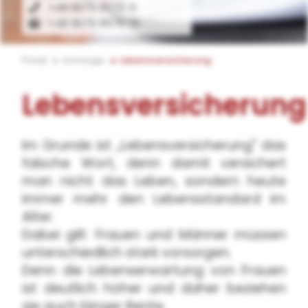
+49 9075 9570-0
+49 9075 9570-10
Privat
Vorsorge
Lebensversicherung
Lebensversicherung
Im Grunde ist „Lebensversicherung" das
falsche Wort, denn damit versichert
man nicht das Leben, sondern heute
immer mehr den Lebensstandard im
Alter.
Dabei gilt: Frauen und Männer müssen
unterschiedlich stark vorsorgen.
Denn die Lebenserwartung von Frauen
ist deutlich höher und daher beziehen
sie auch länger Rente.