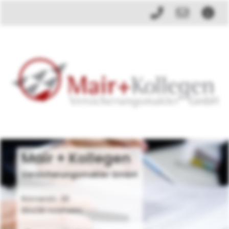
Mair + Kollegen
Versicherungsmakler GmbH
Römerstr. 30
89438 Holzheim