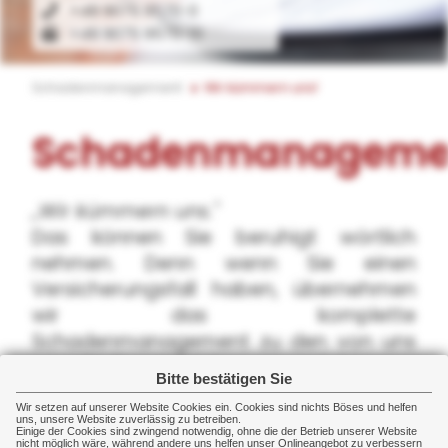
+49 9075 9570-0
+49 9075 9570-10
Schadenmanagement
Wir kümmern uns!
Schadenmanageme
„Wir kümmern uns."
Das können Sie beruhigt wörtlich
nehmen. Denn wenn Sie einen
Versicherungsfall haben, übernehmen
wir das komplette
Schadenmanagement zu den von uns
vermittelten Versicherungsverträgen.
Bitte bestätigen Sie
Wir setzen auf unserer Website Cookies ein. Cookies sind nichts Böses und helfen
Als Versicherungsmakler sind wir Ihr
uns, unsere Website zuverlässig zu betreiben.
Einige der Cookies sind zwingend notwendig, ohne die der Betrieb unserer Website
sachkundiger Partner, stehen auf Ihrer
nicht möglich wäre, während andere uns helfen unser Onlineangebot zu verbessern