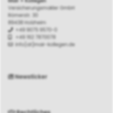
Mair + Kollegen
Versicherungsmakler GmbH
Römerstr. 30
89438 Holzheim
+49 9075 9570-0
+49 162 7870078
info[at]mair-kollegen.de
Newsticker
Rechtliches