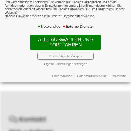
und wirtschaftlich zu betreiben. Sie können alle Cookies akzeptieren und sofort
Seite und vertreten Ihre Interessen dem
fortfahren oder auch eigene Einstellungen festlegen. Ihre Entscheidung können Sie
nachträglich jederzeit widerrufen und Cookies abwählen (z.B. im Fußbereich unserer
Versicherer gegenüber.
Website).
Nähere Hinweise erhalten Sie in unserer Datenschutzerklärung.
Notwendige
Externe Dienste
Das Einzige, was Sie tun müssen, ist die
unverzügliche Meldung eines Schadens,
ALLE AUSWÄHLEN UND
damit wir umgehend für Sie tätig
FORTFAHREN
werden und die weiteren Schritte
Notwendige bestätigen
abstimmen können.
Eigene Einstellungen festlegen
Erstinformation
Datenschutzerklärung
Impressum
Kontakt